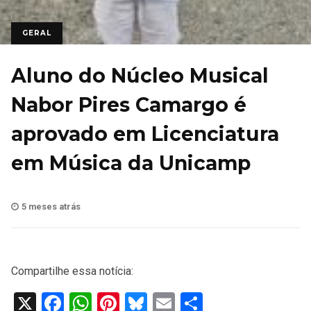
GERAL
Aluno do Núcleo Musical
Nabor Pires Camargo é
aprovado em Licenciatura
em Música da Unicamp
5 meses atrás
Compartilhe essa notícia:
X
Facebook
WhatsApp
Pinterest
Bluesky
Email
Share