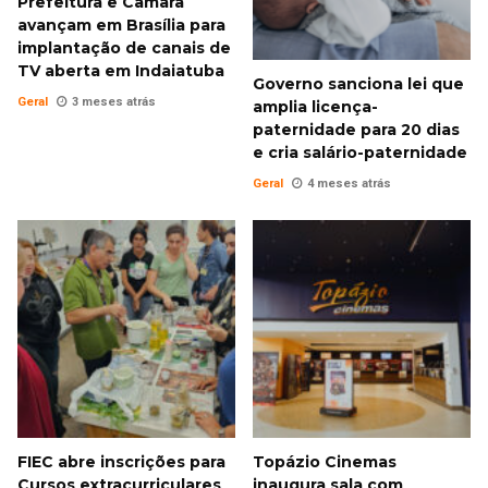
Prefeitura e Câmara
avançam em Brasília para
implantação de canais de
TV aberta em Indaiatuba
Governo sanciona lei que
Geral
3 meses atrás
amplia licença-
paternidade para 20 dias
e cria salário-paternidade
Geral
4 meses atrás
FIEC abre inscrições para
Topázio Cinemas
Cursos extracurriculares
inaugura sala com