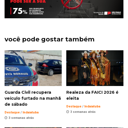
você pode gostar também
Guarda Civil recupera
Realeza da FAICI 2026 é
veículo furtado na manhã
eleita
de sábado
Destaque
/
Indaiatuba
3 semanas atrás
Destaque
/
Indaiatuba
3 semanas atrás