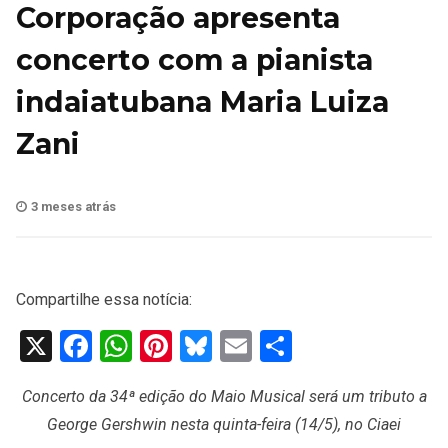
Corporação apresenta
concerto com a pianista
indaiatubana Maria Luiza
Zani
3 meses atrás
Compartilhe essa notícia:
X
Facebook
WhatsApp
Pinterest
Bluesky
Email
Share
Concerto da 34ª edição do Maio Musical será um tributo a
George Gershwin nesta quinta-feira (14/5), no Ciaei