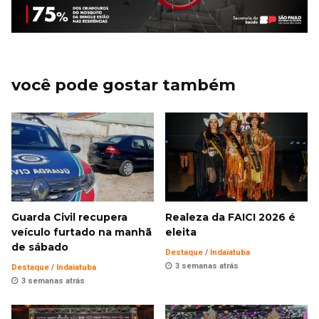
você pode gostar também
Guarda Civil recupera
Realeza da FAICI 2026 é
veículo furtado na manhã
eleita
de sábado
Destaque
/
Indaiatuba
3 semanas atrás
Destaque
/
Indaiatuba
3 semanas atrás