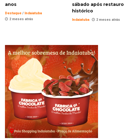
anos
sábado após restauro
histórico
Destaque
/
Indaiatuba
2 meses atrás
Indaiatuba
2 meses atrás