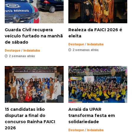
Guarda Civil recupera
Realeza da FAICI 2026 é
veículo furtado na manhã
eleita
de sábado
Destaque
/
Indaiatuba
2 semanas atrás
Destaque
/
Indaiatuba
2 semanas atrás
15 candidatas irão
Arraiá da UPAR
disputar a final do
transforma festa em
concurso Rainha FAICI
solidariedade
2026
Destaque
/
Indaiatuba