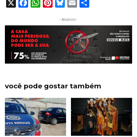
X
Facebook
WhatsApp
Pinterest
Bluesky
Email
Share
- Anúncio -
você pode gostar também