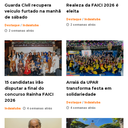
Guarda Civil recupera
Realeza da FAICI 2026 é
veículo furtado na manhã
eleita
de sábado
Destaque
/
Indaiatuba
2 semanas atrás
Destaque
/
Indaiatuba
2 semanas atrás
15 candidatas irão
Arraiá da UPAR
disputar a final do
transforma festa em
concurso Rainha FAICI
solidariedade
2026
Destaque
/
Indaiatuba
4 semanas atrás
Indaiatuba
4 semanas atrás