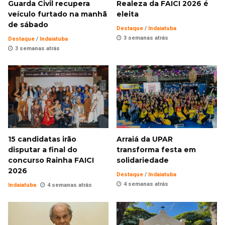
Guarda Civil recupera
Realeza da FAICI 2026 é
veículo furtado na manhã
eleita
de sábado
Destaque
/
Indaiatuba
3 semanas atrás
Destaque
/
Indaiatuba
3 semanas atrás
15 candidatas irão
Arraiá da UPAR
disputar a final do
transforma festa em
concurso Rainha FAICI
solidariedade
2026
Destaque
/
Indaiatuba
4 semanas atrás
Indaiatuba
4 semanas atrás