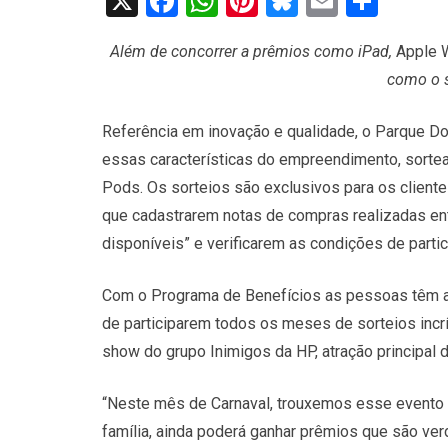
X
Facebook
WhatsApp
Pinterest
Bluesky
Email
Shar
Além de concorrer a prêmios como iPad,
Apple 
como o 
Referência em inovação e qualidade, o Parque Do
essas características do empreendimento, sorte
Pods. Os sorteios são exclusivos para os client
que cadastrarem notas de compras realizadas entr
disponíveis” e verificarem as condições de parti
Com o Programa de Benefícios as pessoas têm ac
de participarem todos os meses de sorteios incr
show do grupo Inimigos da HP, atração principal d
“Neste mês de Carnaval, trouxemos esse evento p
família, ainda poderá ganhar prêmios que são ver