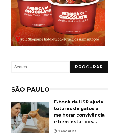
PROCURAR
SÃO PAULO
E-book da USP ajuda
tutores de gatos a
melhorar convivência
e bem-estar dos
animais
1 ano atrás