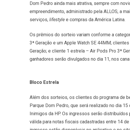
Dom Pedro ainda mais atrativa, sempre com novid
empreendimento, administrado pela ALLOS, a mais
serviços,
lifestyle
e compras da América Latina.
Os prêmios do sorteio variam conforme a categori
3ª Geração e um Apple Watch SE 44MM; clientes
Geração; e cliente 1 estrela – Air Pods Pro 3ª Ger
ganhadores serão divulgados no dia 11, nos canais 
Bloco Estrela
Além dos sorteios, os clientes do programa de b
Parque Dom Pedro, que será realizado no dia 15 
Inimigos da HP. Os ingressos serão distribuídos
válida para notas fiscais cadastradas entre 14 d
ingresso estão disponíveis no aplicativo e no s