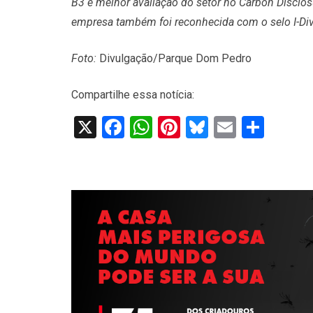
B3 e melhor avaliação do setor no Carbon Disclos
empresa também foi reconhecida com o selo I-Div
Foto:
Divulgação/Parque Dom Pedro
Compartilhe essa notícia:
X
Facebook
WhatsApp
Pinterest
Bluesky
Email
Shar