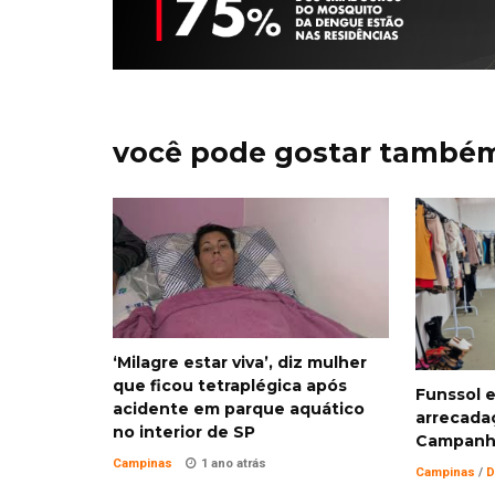
você pode gostar també
‘Milagre estar viva’, diz mulher
que ficou tetraplégica após
Funssol e
acidente em parque aquático
arrecada
no interior de SP
Campanha
Campinas
1 ano atrás
Campinas
/
D