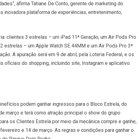
ades”, afirma Tatiane De Conto, gerente de marketing do
 inovadora plataforma de experiências, entretenimento,
a: clientes 3 estrelas – um iPad 11ª Geração, um Air Pods Pro
 2 estrelas – um Apple Watch SE 44MM e um Air Pods Pro 3ª
ação. A apuração será em 9 de abril, pela Loteria Federal, e os
oficiais do shopping, incluindo site, Instagram e aplicativo.
enefícios podem ganhar ingressos para o Bloco Estrela, do
de março e terá como atração principal o show do grupo
 para os Clientes Estrela por meio da mecânica compre e ganhe,
e fevereiro e 14 de março. As regras e condições para ganhar o
ite do Parque Dom Pedro.