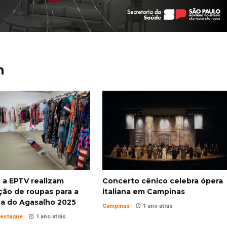
m
 a EPTV realizam
Concerto cênico celebra ópera
ção de roupas para a
italiana em Campinas
 do Agasalho 2025
Campinas
1 ano atrás
estaque
1 ano atrás