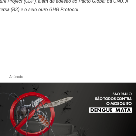
ure Project (CDP), além da adesão ao Pacto Global da ONU. A
ersa (B3) e o selo ouro GHG Protocol.
e
- Anúncio -