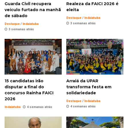
Guarda Civil recupera
Realeza da FAICI 2026 é
veículo furtado na manhã
eleita
de sábado
Destaque
/
Indaiatuba
3 semanas atrás
Destaque
/
Indaiatuba
3 semanas atrás
15 candidatas irão
Arraiá da UPAR
disputar a final do
transforma festa em
concurso Rainha FAICI
solidariedade
2026
Destaque
/
Indaiatuba
4 semanas atrás
Indaiatuba
4 semanas atrás