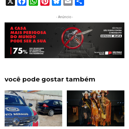
X
Facebook
WhatsApp
Pinterest
Bluesky
Email
Share
- Anúncio -
você pode gostar também