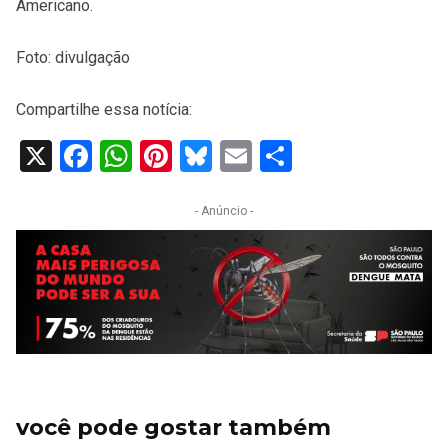
Americano.
Foto: divulgação
Compartilhe essa notícia:
X
Facebook
WhatsApp
Pinterest
Bluesky
Email
Share
- Anúncio -
você pode gostar também