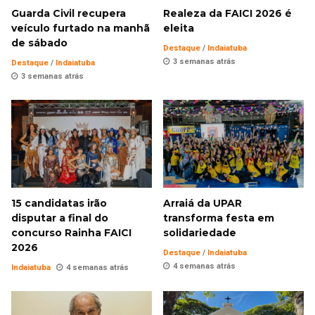
Guarda Civil recupera
Realeza da FAICI 2026 é
veículo furtado na manhã
eleita
de sábado
Destaque
/
Indaiatuba
3 semanas atrás
Destaque
/
Indaiatuba
3 semanas atrás
15 candidatas irão
Arraiá da UPAR
disputar a final do
transforma festa em
concurso Rainha FAICI
solidariedade
2026
Destaque
/
Indaiatuba
4 semanas atrás
Indaiatuba
4 semanas atrás