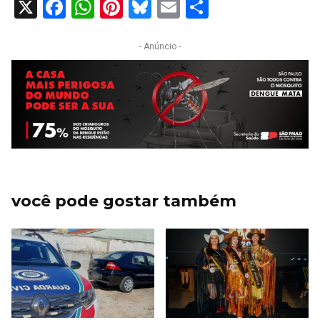
X
Facebook
WhatsApp
Pinterest
Bluesky
Email
Share
- Anúncio -
você pode gostar também