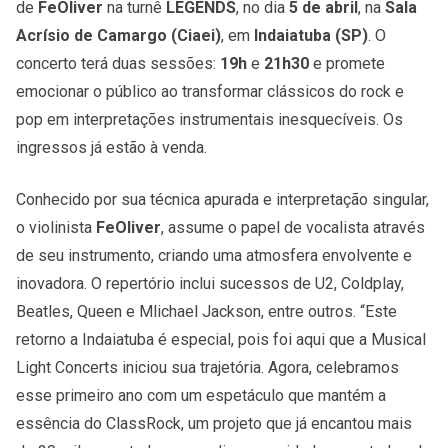
de
FeOliver
na turnê
LEGENDS
, no dia
5 de abril
, na
Sala
Acrísio de Camargo (Ciaei)
, em
Indaiatuba (SP)
. O
concerto terá duas sessões:
19h
e
21h30
e promete
emocionar o público ao transformar clássicos do rock e
pop em interpretações instrumentais inesquecíveis. Os
ingressos já estão à venda.
Conhecido por sua técnica apurada e interpretação singular,
o violinista
FeOliver
, assume o papel de vocalista através
de seu instrumento, criando uma atmosfera envolvente e
inovadora. O repertório inclui sucessos de U2, Coldplay,
Beatles, Queen e Mlichael Jackson, entre outros. “Este
retorno a Indaiatuba é especial, pois foi aqui que a Musical
Light Concerts iniciou sua trajetória. Agora, celebramos
esse primeiro ano com um espetáculo que mantém a
essência do ClassRock, um projeto que já encantou mais