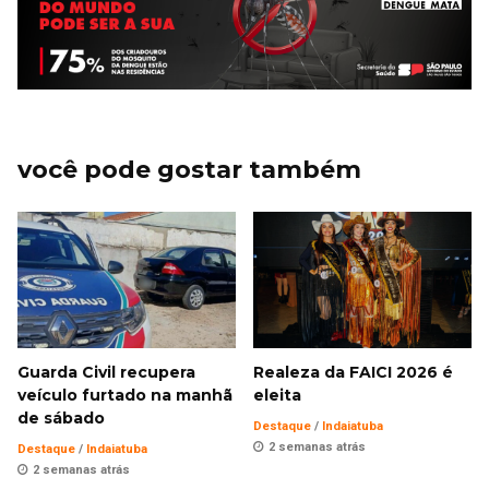
você pode gostar também
Guarda Civil recupera
Realeza da FAICI 2026 é
veículo furtado na manhã
eleita
de sábado
Destaque
/
Indaiatuba
2 semanas atrás
Destaque
/
Indaiatuba
2 semanas atrás