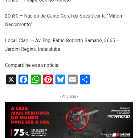
20h30 – Núcleo de Canto Coral da Secult canta “Milton
Nascimento”
Local: Ciaei – Av. Eng. Fábio Roberto Barnabé, 3665 –
Jardim Regina, Indaiatuba
Compartilhe essa notícia:
X
Facebook
WhatsApp
Pinterest
Bluesky
Email
Share
- Anúncio -