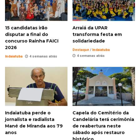
15 candidatas irão
Arraiá da UPAR
disputar a final do
transforma festa em
concurso Rainha FAICI
solidariedade
2026
Destaque
/
Indaiatuba
4 semanas atrás
Indaiatuba
4 semanas atrás
Indaiatuba perde o
Capela do Cemitério da
jornalista e radialista
Candelária terá cerimônia
Mané de Miranda aos 79
de reabertura neste
anos
sábado após restauro
histórico