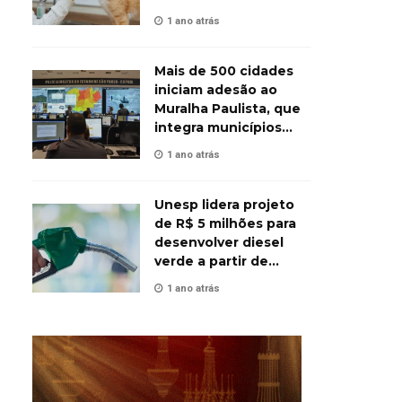
animais
1 ano atrás
Mais de 500 cidades
iniciam adesão ao
Muralha Paulista, que
integra municípios
contra o crime
1 ano atrás
Unesp lidera projeto
de R$ 5 milhões para
desenvolver diesel
verde a partir de
biomassa
1 ano atrás