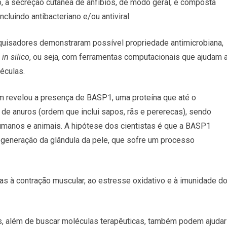
ão, a secreção cutânea de anfíbios, de modo geral, é composta
cluindo antibacteriano e/ou antiviral.
quisadores demonstraram possível propriedade antimicrobiana,
s
in silico
, ou seja, com ferramentas computacionais que ajudam 
éculas.
m revelou a presença de BASP1, uma proteína que até o
de anuros (ordem que inclui sapos, rãs e pererecas), sendo
manos e animais. A hipótese dos cientistas é que a BASP1
generação da glândula da pele, que sofre um processo
as à contração muscular, ao estresse oxidativo e à imunidade d
 além de buscar moléculas terapêuticas, também podem ajudar