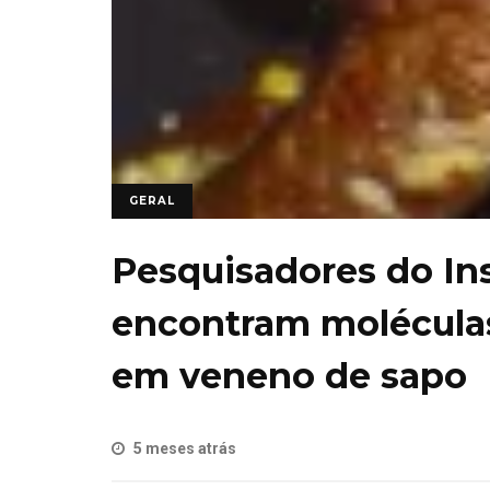
GERAL
Pesquisadores do In
encontram moléculas
em veneno de sapo
5 meses atrás