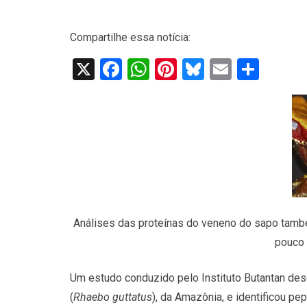
Compartilhe essa notícia:
X
Facebook
WhatsApp
Pinterest
Bluesky
Email
Shar
Análises das proteínas do veneno do sapo també
pouco 
Um estudo conduzido pelo Instituto Butantan de
(
Rhaebo guttatus
), da Amazônia, e identificou p