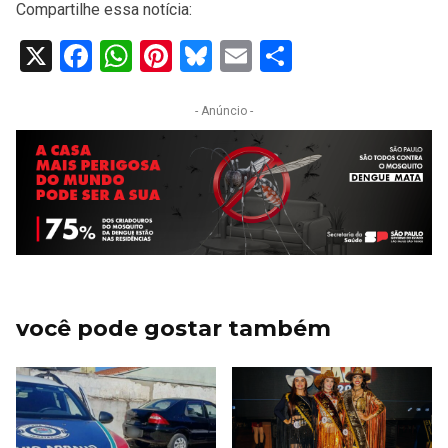
Compartilhe essa notícia:
X
Facebook
WhatsApp
Pinterest
Bluesky
Email
Share
- Anúncio -
você pode gostar também