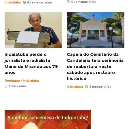
4 semanas atrás
Indaiatuba
4 semanas atrás
Indaiatuba perde o
Capela do Cemitério da
jornalista e radialista
Candelária terá cerimônia
Mané de Miranda aos 79
de reabertura neste
anos
sábado após restauro
histórico
Destaque
/
Indaiatuba
1 mês atrás
Indaiatuba
2 meses atrás