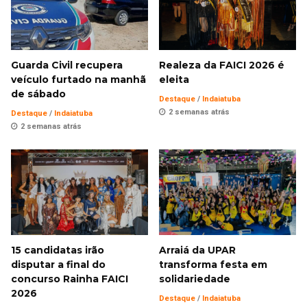
Guarda Civil recupera
Realeza da FAICI 2026 é
veículo furtado na manhã
eleita
de sábado
Destaque
/
Indaiatuba
2 semanas atrás
Destaque
/
Indaiatuba
2 semanas atrás
15 candidatas irão
Arraiá da UPAR
disputar a final do
transforma festa em
concurso Rainha FAICI
solidariedade
2026
Destaque
/
Indaiatuba