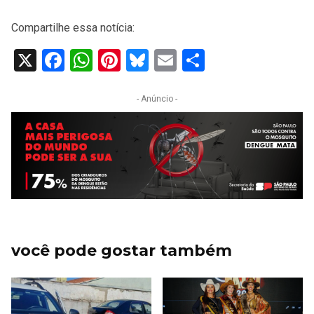
Compartilhe essa notícia:
X
Facebook
WhatsApp
Pinterest
Bluesky
Email
Share
- Anúncio -
você pode gostar também