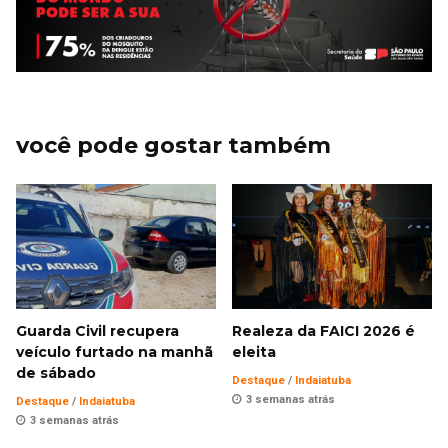
você pode gostar também
Guarda Civil recupera
Realeza da FAICI 2026 é
veículo furtado na manhã
eleita
de sábado
Destaque
/
Indaiatuba
3 semanas atrás
Destaque
/
Indaiatuba
3 semanas atrás