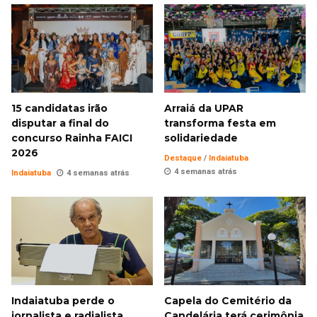
15 candidatas irão
Arraiá da UPAR
disputar a final do
transforma festa em
concurso Rainha FAICI
solidariedade
2026
Destaque
/
Indaiatuba
4 semanas atrás
Indaiatuba
4 semanas atrás
Indaiatuba perde o
Capela do Cemitério da
jornalista e radialista
Candelária terá cerimônia