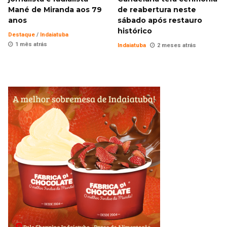
Mané de Miranda aos 79
de reabertura neste
anos
sábado após restauro
histórico
Destaque
/
Indaiatuba
1 mês atrás
Indaiatuba
2 meses atrás