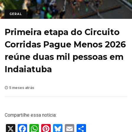
GERAL
Primeira etapa do Circuito
Corridas Pague Menos 2026
reúne duas mil pessoas em
Indaiatuba
5 meses atrás
Compartilhe essa notícia:
X
Facebook
WhatsApp
Pinterest
Bluesky
Email
Share