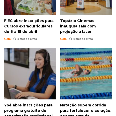
FIEC abre inscrições para
Topázio Cinemas
Cursos extracurriculares
inaugura sala com
de 6 a 15 de abril
projeção a laser
Geral
4 meses atrás
Geral
4 meses atrás
Ypê abre inscrições para
Natação supera corrida
programa gratuito de
para fortalecer o coração,
capacitação profissional
aponta estudo