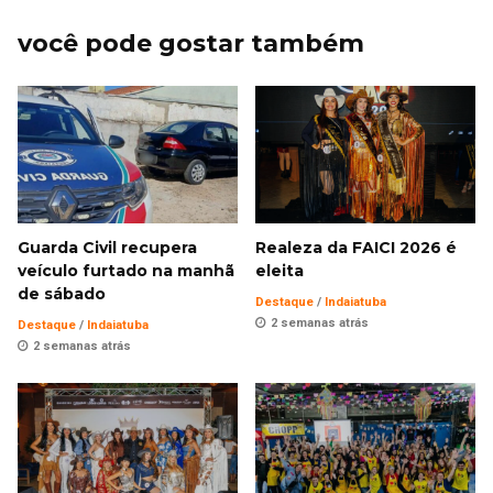
você pode gostar também
Guarda Civil recupera
Realeza da FAICI 2026 é
veículo furtado na manhã
eleita
de sábado
Destaque
/
Indaiatuba
2 semanas atrás
Destaque
/
Indaiatuba
2 semanas atrás