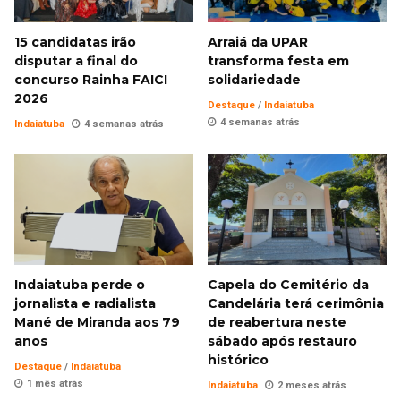
15 candidatas irão
Arraiá da UPAR
disputar a final do
transforma festa em
concurso Rainha FAICI
solidariedade
2026
Destaque
/
Indaiatuba
4 semanas atrás
Indaiatuba
4 semanas atrás
Indaiatuba perde o
Capela do Cemitério da
jornalista e radialista
Candelária terá cerimônia
Mané de Miranda aos 79
de reabertura neste
anos
sábado após restauro
histórico
Destaque
/
Indaiatuba
1 mês atrás
Indaiatuba
2 meses atrás