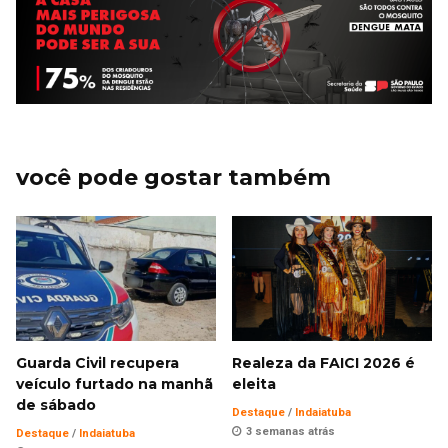
você pode gostar também
Guarda Civil recupera
Realeza da FAICI 2026 é
veículo furtado na manhã
eleita
de sábado
Destaque
/
Indaiatuba
3 semanas atrás
Destaque
/
Indaiatuba