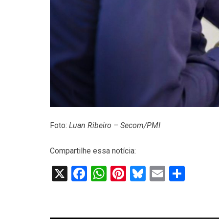
Foto:
Luan Ribeiro – Secom/PMI
Compartilhe essa notícia:
X
Facebook
WhatsApp
Pinterest
Bluesky
Email
Shar