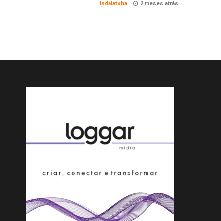
Indaiatuba
2 meses atrás