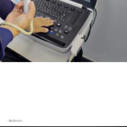
e
- Anúncio -