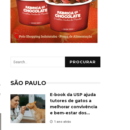
PROCURAR
SÃO PAULO
r
e
E-book da USP ajuda
tutores de gatos a
melhorar convivência
e bem-estar dos
animais
1 ano atrás