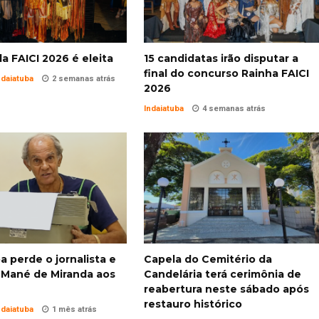
a FAICI 2026 é eleita
15 candidatas irão disputar a
final do concurso Rainha FAICI
ndaiatuba
2 semanas atrás
2026
Indaiatuba
4 semanas atrás
a perde o jornalista e
Capela do Cemitério da
a Mané de Miranda aos
Candelária terá cerimônia de
reabertura neste sábado após
restauro histórico
ndaiatuba
1 mês atrás