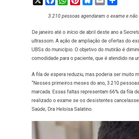
X
Facebook
WhatsApp
Pinterest
Bluesky
Email
Shar
3.210 pessoas agendaram o exame e não 
De janeiro até o início de abril deste ano a Secr
ultrassom. A ação de ampliação de ofertas do e
UBSs do município. O objetivo do mutirão é dimin
comodidade para o paciente, que é atendido na un
A fila de espera reduziu, mas poderia ser muito 
“Nesses primeiros meses do ano, 3.210 pessoa
marcada. Essas faltas representam 66% da fila de 
realizado o exame se os desistentes cancelasse
Saúde, Dra Heloísa Salatino.