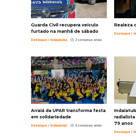
Guarda Civil recupera veículo
Realeza d
furtado na manhã de sábado
Destaque
/
I
Destaque
/
Indaiatuba
2 semanas atrás
Arraiá da UPAR transforma festa
Indaiatub
em solidariedade
radialist
79 anos
Destaque
/
Indaiatuba
4 semanas atrás
Destaque
/
I