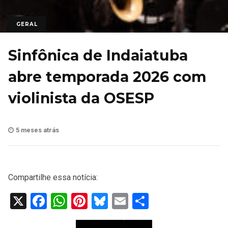
GERAL
Sinfônica de Indaiatuba
abre temporada 2026 com
violinista da OSESP
5 meses atrás
Compartilhe essa notícia:
X
Facebook
WhatsApp
Pinterest
Bluesky
Email
Share