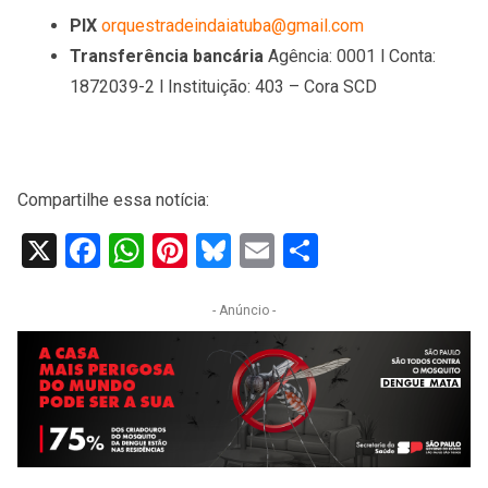
PIX
orquestradeindaiatuba@gmail.com
Transferência bancária
Agência: 0001 l Conta:
1872039-2 l Instituição: 403 – Cora SCD
​
Compartilhe essa notícia:
X
Facebook
WhatsApp
Pinterest
Bluesky
Email
Share
- Anúncio -