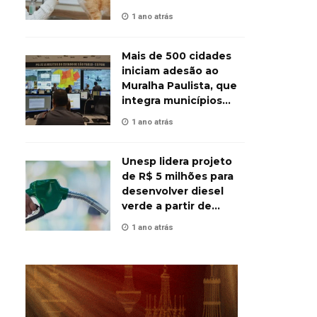
animais
1 ano atrás
Mais de 500 cidades
iniciam adesão ao
Muralha Paulista, que
integra municípios
contra o crime
1 ano atrás
Unesp lidera projeto
de R$ 5 milhões para
desenvolver diesel
verde a partir de
biomassa
1 ano atrás