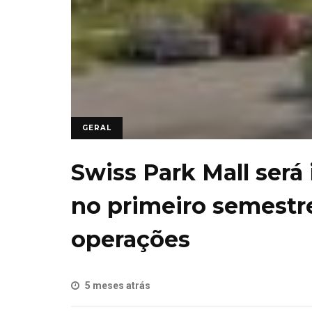
GERAL
Swiss Park Mall ser
no primeiro semestr
operações
5 meses atrás