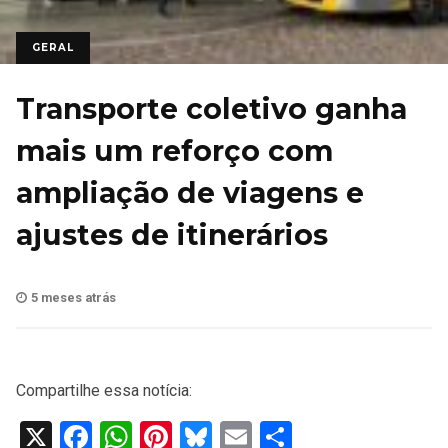
GERAL
Transporte coletivo ganha
mais um reforço com
ampliação de viagens e
ajustes de itinerários
5 meses atrás
Compartilhe essa notícia:
X
Facebook
WhatsApp
Pinterest
Bluesky
Email
Share